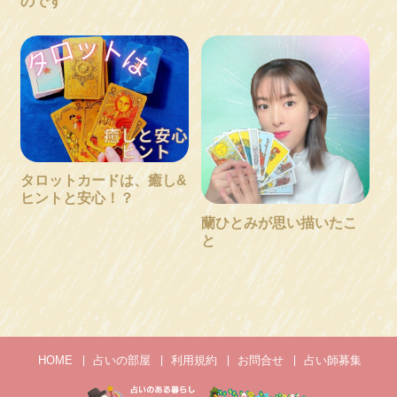
のです
タロットカードは、癒し&
ヒントと安心！？
蘭ひとみが思い描いたこ
と
HOME
占いの部屋
利用規約
お問合せ
占い師募集