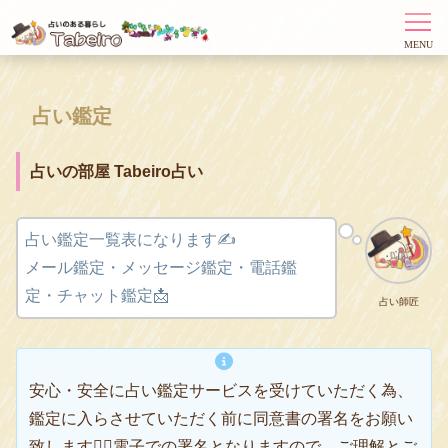
占い鑑定
占いの部屋 Tabeiro占い
占い鑑定一覧表になります✍️
メール鑑定・メッセージ鑑定・電話鑑
定・チャット鑑定📩
占い師匠
安心・安全に占い鑑定サービスを受けていただく為、
鑑定に入らさせていただく前に同意書の署名をお願い
致します🙇‍♂️電子での署名となりますので、ご理解とご