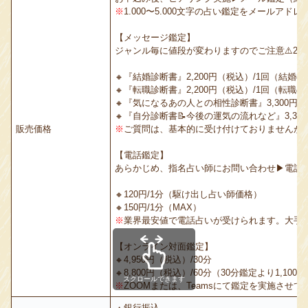
※
1.000〜5.000文字の占い鑑定をメールアド
【メッセージ鑑定】
ジャンル毎に値段が変わりますのでご注意⚠️2,200
🔸『結婚診断書』2,200円（税込）/1回（
🔸『転職診断書』2,200円（税込）/1回（転
🔸『気になるあの人との相性診断書』3,300円（
🔸『自分診断書📝今後の運気の流れなど』3,30
販売価格
※
ご質問は、基本的に受け付けておりませんが、
【電話鑑定】
あらかじめ、指名占い師にお問い合わせ▶︎電話
🔸120円/1分（駆け出し占い師価格）
🔸150円/1分（MAX）
※
業界最安値で電話占いが受けられます。大手電
【オンライン対面鑑定】
🔸4,950円（税込）/30分
🔸8,800円（税込）/60分（30分鑑定より1,1
スクロールできます
※
ZOOMまたは、Teamsにて鑑定を実施させて
・銀行振込