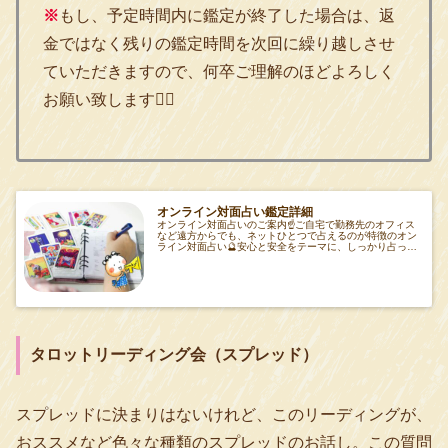
※
もし、予定時間内に鑑定が終了した場合は、返
金ではなく残りの鑑定時間を次回に繰り越しさせ
ていただきますので、何卒ご理解のほどよろしく
お願い致します🙇‍♂️
オンライン対面占い鑑定詳細
オンライン対面占いのご案内☝️ご自宅で勤務先のオフィス
など遠方からでも、ネットひとつで占えるのが特徴のオン
ライン対面占い🔮安心と安全をテーマに、しっかり占った
結果の共有や対面で向き合わせていただきます
タロットリーディング会（スプレッド
）
スプレッドに決まりはないけれど、このリーディングが、
おススメなど色々な種類のスプレッドのお話し。この質問