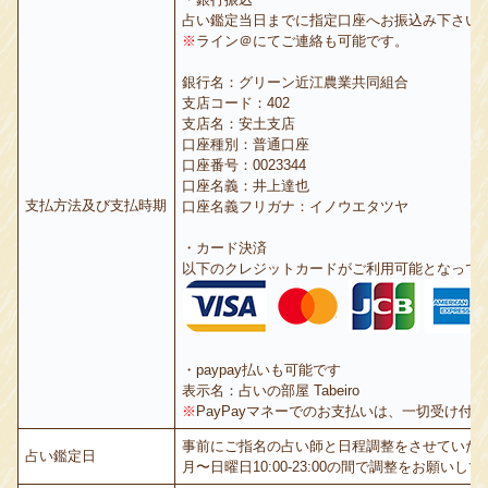
占い鑑定当日までに指定口座へお振込み下さい
※
ライン＠にてご連絡も可能です。
銀行名：グリーン近江農業共同組合
支店コード：402
支店名：安土支店
口座種別：普通口座
口座番号：0023344
口座名義：井上達也
支払方法及び支払時期
口座名義フリガナ：イノウエタツヤ
・カード決済
以下のクレジットカードがご利用可能となって
・paypay払いも可能です
表示名：占いの部屋 Tabeiro
※
PayPayマネーでのお支払いは、一切受け付
事前にご指名の占い師と日程調整をさせていた
占い鑑定日
月〜日曜日10:00-23:00の間で調整をお願