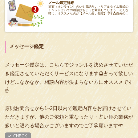
メール鑑定詳細
対面（オンライン）占いや電話占い・リアルタイム形式の
チャット占いでの相談はちょっと緊張してしまう…そんな
時に、オススメなのが【メール占い鑑定】です📩自分のペ
ースで相談でき、プライバシーも守られるメ
メッセージ鑑定
メッセージ鑑定は、こちらでジャンルを決めさせていただ
き鑑定させていただくサービスになります🔮占って欲しい
けど…なかなか、相談内容が決まらない方にオススメです
☝️
原則お問合せから1~2日以内で鑑定内容をお届けさせてい
ただきますが、他のご依頼と重なったり・占い師の業務が
多いと遅れる場合がございますのでご了承願います🤲