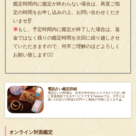
鑑定時間内に鑑定が終わらない場合は、再度ご指
定の時間をお申し込みの上、お問い合わせくださ
いませ👂
※
もし、予定時間内に鑑定が終了した場合は、返
金ではなく残りの鑑定時間を次回に繰り越しさせ
ていただきますので、何卒ご理解のほどよろしく
お願い致します🙇‍♂️
電話占い鑑定詳細
電話占いの特徴は、自宅や外出先からスマホ1つで占い師
に直接相談できるサービスです📱Tabeiroでは、大手とは
違い1分辺りの料金120円〜ご相談が可能になります🔮悪
質な延長料金もなくフランクに気軽にご
オンライン対面鑑定