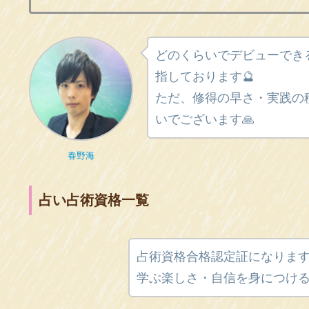
どのくらいでデビューでき
指しております🔮
ただ、修得の早さ・実践の
いでございます🙏
春野海
占い占術資格一覧
占術資格合格認定証になります
学ぶ楽しさ・自信を身につける