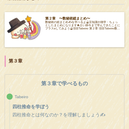
第２章 〜数秘術総まとめ〜
数秘術の総まとめ✍️を学べるよ🔮豆知識や雑学・ちょっ
としたまとめになります🍀占い師今まで学んできたことに
プラスαしてみよう🔮項目Tabeiro 第２章 項目Tabeiro数字
の法則 【78対22の法則
第３章
第３章で学べるもの
Tabeiro
四柱推命を学ぼう
四柱推命とは何なのか？を理解しましょう✍️