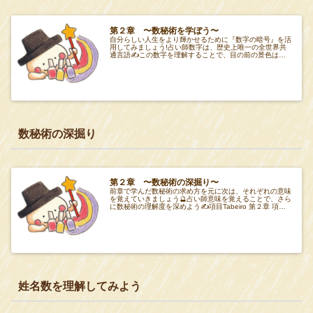
第２章 〜数秘術を学ぼう〜
自分らしい人生をより輝かせるために『数字の暗号』を活
用してみましょう!占い師数字は、歴史上唯一の全世界共
通言語✍️この数字を理解することで、目の前の景色は違
ってくるかも👀項目Tabeiro 第２章 項
数秘術の深掘り
第２章 〜数秘術の深掘り〜
前章で学んだ数秘術の求め方を元に次は、それぞれの意味
を覚えていきましょう🔮占い師意味を覚えることで、さら
に数秘術の理解度を深めよう✍️項目Tabeiro 第２章 項目
Tabeiro過去数過去数の意味か
姓名数を理解してみよう