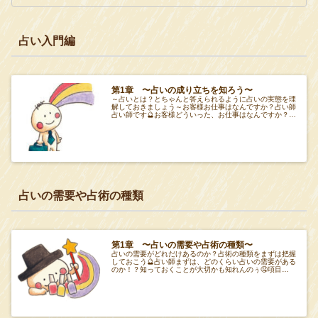
占い入門編
第1章 〜占いの成り立ちを知ろう〜
～占いとは？とちゃんと答えられるように占いの実態を理
解しておきましょう～お客様お仕事はなんですか？占い師
占い師です🔮お客様どういった、お仕事はなんですか？占
い師うーん分かりません・・・これでは、胸を張
占いの需要や占術の種類
第1章 〜占いの需要や占術の種類〜
占いの需要がどれだけあるのか？占術の種類をまずは把握
しておこう🔮占い師まずは、どのくらい占いの需要がある
のか！？知っておくことが大切かも知れんのぅ🤤項目
Tabeiro 第１章 項目Tabeiro占いの