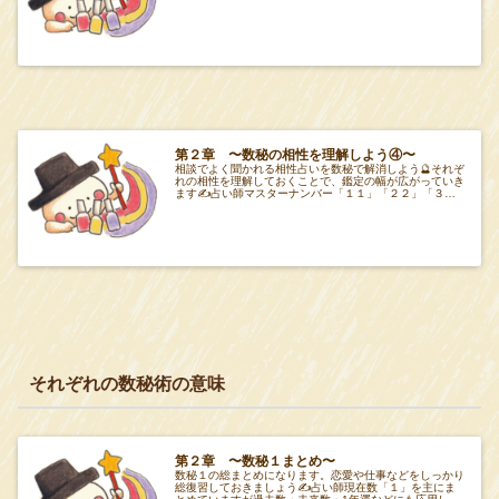
しよう🔮項目Tabeiro 第２章 項目Ta
第２章 〜数秘の相性を理解しよう④〜
相談でよく聞かれる相性占いを数秘で解消しよう🔮それぞ
れの相性を理解しておくことで、鑑定の幅が広がっていき
ます✍️占い師マスターナンバー「１１」「２２」「３
３」の相性を理解しよう🔮項目Tabeiro 第
それぞれの数秘術の意味
第２章 〜数秘１まとめ〜
数秘１の総まとめになります。恋愛や仕事などをしっかり
総復習しておきましょう✍️占い師現在数「１」を主にま