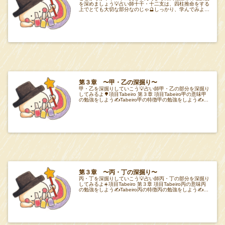
を深めましょう💡占い師十干・十二支は、四柱推命をする
上でとても大切な部分なのじゃ🔮しっかり、学んでみよう
💡項目Tabeiro 第３章 項目Tabei
第３章 〜甲・乙の深掘り〜
甲・乙を深掘りしていこう💡占い師甲・乙の部分を深掘り
してみるよ🌳項目Tabeiro 第３章 項目Tabeiro甲の意味甲
の勉強をしよう✍️Tabeiro甲の特徴甲の勉強をしよう✍️
Tabeiro乙の意
第３章 〜丙・丁の深掘り〜
丙・丁を深掘りしていこう💡占い師丙・丁の部分を深掘り
してみるよ☀️項目Tabeiro 第３章 項目Tabeiro丙の意味丙
の勉強をしよう✍️Tabeiro丙の特徴丙の勉強をしよう✍️
Tabeiro乙の