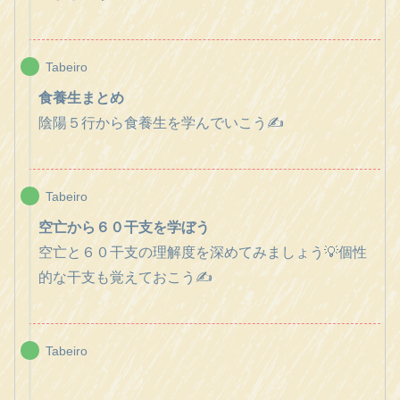
Tabeiro
食養生まとめ
陰陽５行から食養生を学んでいこう✍️
Tabeiro
空亡から６０干支を学ぼう
空亡と６０干支の理解度を深めてみましょう💡個性
的な干支も覚えておこう✍️
Tabeiro