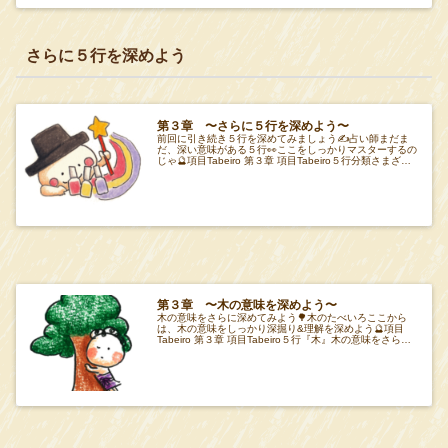
さらに５行を深めよう
第３章 〜さらに５行を深めよう〜
前回に引き続き５行を深めてみましょう✍️占い師まだま
だ、深い意味がある５行👀ここをしっかりマスターするの
じゃ🔮項目Tabeiro 第３章 項目Tabeiro５行分類さまざま
な５行の意味を理解しよう✍️
第３章 〜木の意味を深めよう〜
木の意味をさらに深めてみよう🌳木のたべいろここから
は、木の意味をしっかり深掘り&理解を深めよう🔮項目
Tabeiro 第３章 項目Tabeiro５行『木』木の意味をさらに
深めよう✍️Tabeiro『木』