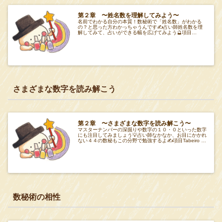
第２章 〜姓名数を理解してみよう〜
名前でわかる自分の本質！数秘術で「姓名数」がわかる
の？と思った方わかっちゃうんです✍️占い師姓名数を理
解してみて、占いができる幅を広げてみよう🔮項目
Tabeiro 第２章 項目Tabeiro姓名数姓名
さまざまな数字を読み解こう
第２章 〜さまざまな数字を読み解こう〜
マスターナンバーの深掘りや数字の１０・０といった数字
にも注目してみましょう💡占い師なかなか、お目にかかれ
ない４４の数秘もこの分野で勉強するよ✍️項目Tabeiro 第
２章 項目Tabeiroマスターナ
数秘術の相性