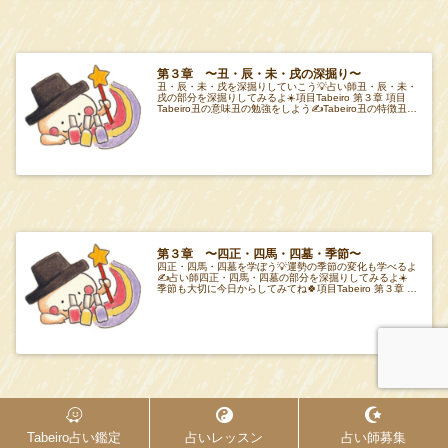
第３章 〜丑・辰・未・戌の深掘り〜
丑・辰・未・戌を深掘りしていこう💡占い師丑・辰・未・
戌の部分を深掘りしてみるよ☀️項目Tabeiro 第３章 項目
Tabeiro丑の意味丑の勉強をしよう✍️Tabeiro丑の特徴丑の
勉強をしよう✍️T
第３章 〜四正・四馬・四墓・季節〜
四正・四馬・四墓を学ぼう💡運勢の季節の変化も学べるよ
✍️占い師四正・四馬・四墓の部分を深掘りしてみるよ☀️
季節も大切に今日からしてみてね🍀項目Tabeiro 第３章 項
目Tabeiro四正・四馬・四墓
Tabeiro占い鑑定
占いレッスン
占い師募集