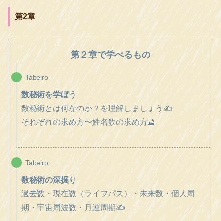
第2章
第２章で学べるもの
Tabeiro
数秘術を学ぼう
数秘術とは何なのか？を理解しましょう✍️
それぞれの求め方〜姓名数の求め方🔮
Tabeiro
数秘術の深掘り
過去数・現在数（ライフパス）・未来数・個人周
期・宇宙周波数・月運周期✍️