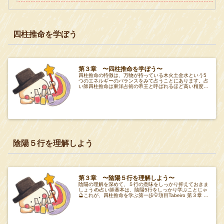
四柱推命を学ぼう
第３章 〜四柱推命を学ぼう〜
四柱推命の特徴は、万物が持っている木火土金水という5
つのエネルギーのバランスをみて占うことにあります。占
い師四柱推命は東洋占術の帝王と呼ばれるほど高い精度が
ある占いなのじゃ🔮正しい知識を身につけて四柱
陰陽５行を理解しよう
第３章 〜陰陽５行を理解しよう〜
陰陽の理解を深めて、５行の意味をしっかり抑えておきま
しょう✍️占い師基本は、陰陽5行をしっかり学ぶことじゃ
🔮これが、四柱推命を学ぶ第一歩💡項目Tabeiro 第３章 項
目Tabeiro陰陽説とはまずは