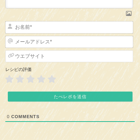
お
名
前
メ
*
ー
ル
ウ
ア
エ
ド
ブ
レシピの評価
レ
サ
ス
イ
*
ト
0
COMMENTS