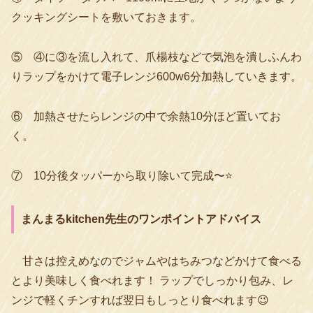
クッキングシートを敷いておきます。
⑤ ④に③を流し入れて、爪楊枝などで気泡を潰しふんわ
りラップをかけて電子レンジ600w6分加熱していきます。
⑥ 加熱させたらレンジの中で余熱10分ほど置いてお
く。
⑦ 10分後タッパーから取り除いて完成〜⭐️
まんまるkitchen先生のワンポイントアドバイス
甘さは控えめなのでジャムやはちみつなどかけて食べる
とより美味しく食べれます！ ラップでしっかり包み、レ
ンジで軽くチンすれば翌日もしっとり食べれます😉