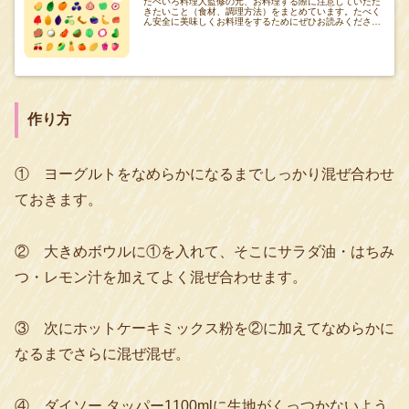
たべいろ料理人監修の元、お料理する際に注意していただ
きたいこと（食材、調理方法）をまとめています。たべく
ん安全に美味しくお料理をするためにぜひお読みください
ね_φ(･_･たべいろレシピご利用の前に た
作り方
① ヨーグルトをなめらかになるまでしっかり混ぜ合わせ
ておきます。
② 大きめボウルに①を入れて、そこにサラダ油・はちみ
つ・レモン汁を加えてよく混ぜ合わせます。
③ 次にホットケーキミックス粉を②に加えてなめらかに
なるまでさらに混ぜ混ぜ。
④
ダイソー タッパー1100mlに生地がくっつかないよう