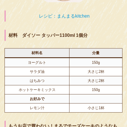
レシピ：まんまるkitchen
材料 ダイソー タッパー1100ml 1個分
材料名
分量
ヨーグルト
150g
サラダ油
大さじ2杯
はちみつ
大さじ2杯
ホットケーキミックス
150g
お好みで
レモン汁
小さじ1杯
もうお店で買わない！まるでチーズケーキのようなも