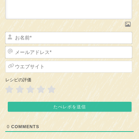
お
名
前
メ
*
ー
ル
ウ
ア
エ
ド
ブ
レシピの評価
レ
サ
ス
イ
*
ト
0
COMMENTS